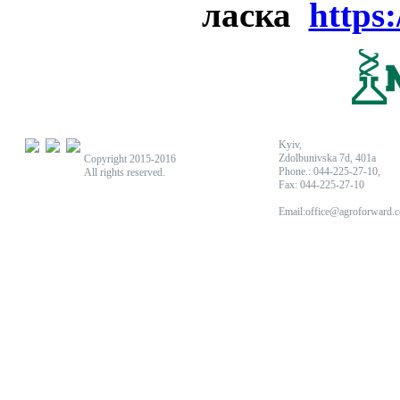
ласка
https
Kyiv,
Zdolbunivska 7d, 401a
Copyright 2015-2016
Phone.: 044-225-27-10,
All rights reserved.
Fax: 044-225-27-10
Email:office@agroforward.