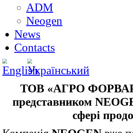
ADM
Neogen
News
Contacts
ТОВ «АГРО ФОРВАРД
представником NEOGE
сфері продо