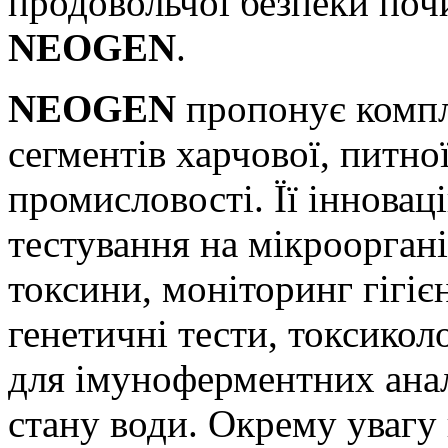
продовольчої безпеки поч
NEOGEN
.
NEOGEN
пропонує компл
сегментів харчової, питно
промисловості. Її іннова
тестування на мікрооргані
токсини, моніторинг гігіє
генетичні тести, токсикол
для імуноферментних анал
стану води. Окрему увагу