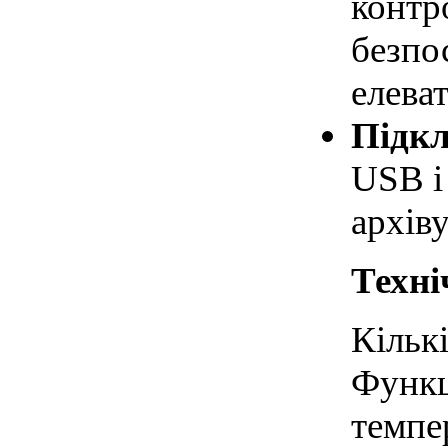
контро
безпо
елеват
Підкл
USB і 
архів
Техні
Кількі
Функц
темпе