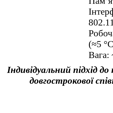
Пам’я
Інтерф
802.1
Робоч
(≈5 °C
Вага: 
Індивідуальний підхід до
довгострокової спів