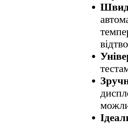
Швидк
автом
темпе
відтво
Уніве
теста
Зручн
диспл
можли
Ідеал