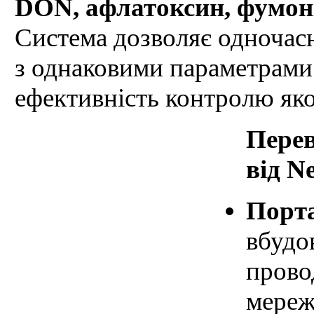
DON, афлатоксин, фумоні
Система дозволяє одноча
з однаковими параметрами 
ефективність контролю якос
Перев
від N
Порта
вбудо
прово
мереж