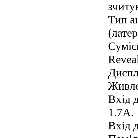
зчиту
Тип а
(лате
Суміс
Revea
Диспл
Живле
Вхід 
1.7A.
Вхід 