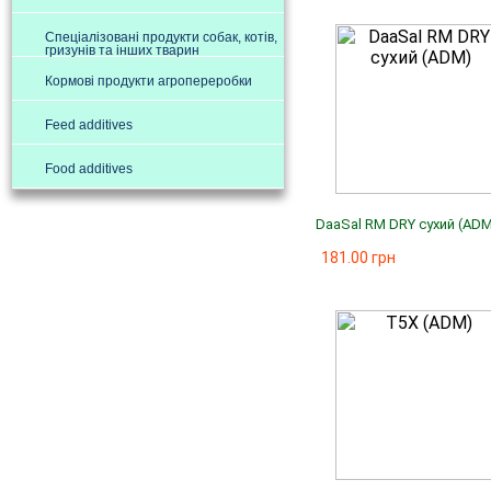
Спеціалізовані продукти собак, котів,
гризунів та інших тварин
Кормові продукти агропереробки
Feed additives
Food additives
DaaSal RM DRY сухий (AD
181.00 грн