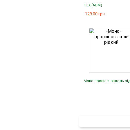
T5X (ADM)
129.00 грн
Моно-пропіленгліколь рі