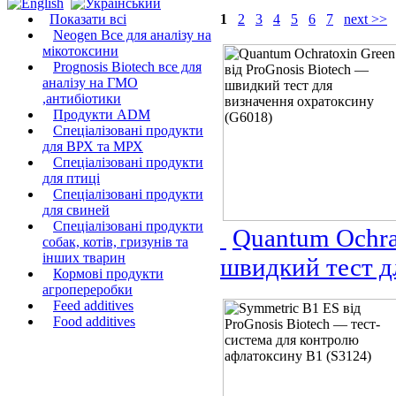
Показати всі
1
2
3
4
5
6
7
next >>
Neogen Все для аналізу на
мікотоксини
Prognosis Biotech все для
аналізу на ГМО
,антибіотики
Продукти ADM
Спеціалізовані продукти
для ВРХ та МРХ
Спеціалізовані продукти
для птиці
Спеціалізовані продукти
для свиней
Спеціалізовані продукти
Quantum Ochra
собак, котів, гризунів та
інших тварин
швидкий тест д
Кормові продукти
агропереробки
Feed additives
Food additives