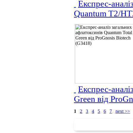
Експрес-аналіз
Quantum T2/HT2
Експрес-аналіз
Green від ProGn
1
2
3
4
5
6
7
next >>