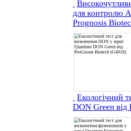
Високочутливи
для контролю A
Prognosis Biote
Екологічний т
DON Green від 