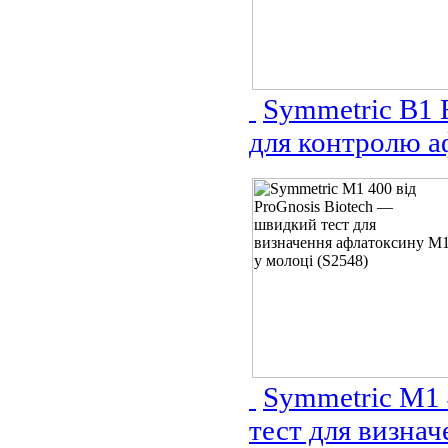
Symmetric B1 E
для контролю а
Symmetric M1 
тест для визна