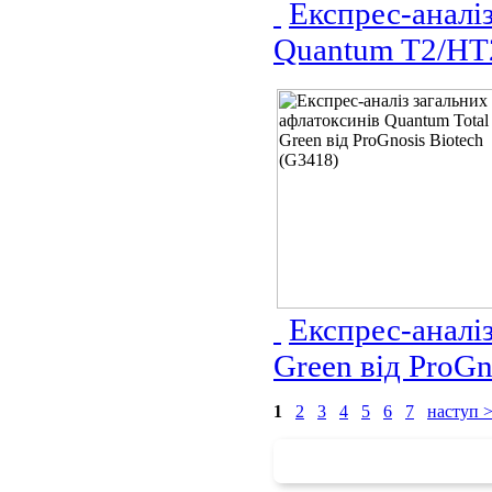
Експрес-аналіз
Quantum T2/HT2
Експрес-аналіз
Green від ProGn
1
2
3
4
5
6
7
наступ 