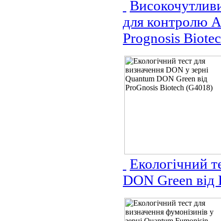
Високочутливи
для контролю A
Prognosis Biote
Екологічний т
DON Green від 