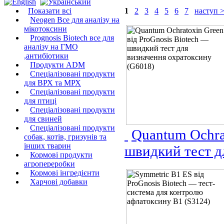
Показати всі
1
2
3
4
5
6
7
наступ 
Neogen Все для аналізу на
мікотоксини
Prognosis Biotech все для
аналізу на ГМО
,антибіотики
Продукти ADM
Спеціалізовані продукти
для ВРХ та МРХ
Спеціалізовані продукти
для птиці
Спеціалізовані продукти
для свиней
Спеціалізовані продукти
Quantum Ochra
собак, котів, гризунів та
інших тварин
швидкий тест д
Кормові продукти
агропереробки
Кормові інгредієнти
Харчові добавки