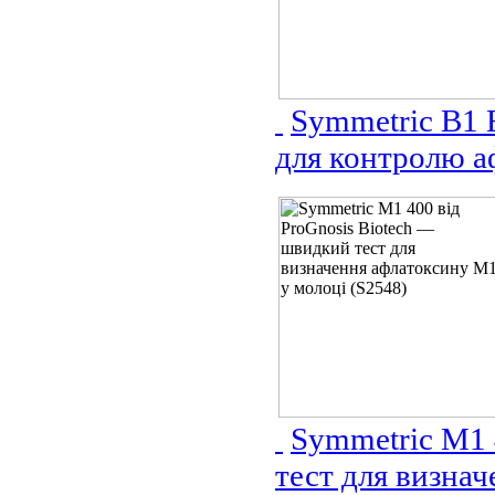
Symmetric B1 E
для контролю а
Symmetric M1 
тест для визна