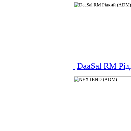
DaaSal RM Рі