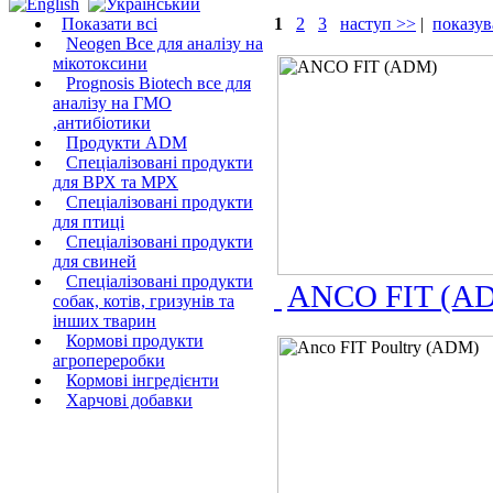
Показати всі
1
2
3
наступ >>
|
показув
Neogen Все для аналізу на
мікотоксини
Prognosis Biotech все для
аналізу на ГМО
,антибіотики
Продукти ADM
Спеціалізовані продукти
для ВРХ та МРХ
Спеціалізовані продукти
для птиці
Спеціалізовані продукти
для свиней
Спеціалізовані продукти
ANCO FIT (A
собак, котів, гризунів та
інших тварин
Кормові продукти
агропереробки
Кормові інгредієнти
Харчові добавки