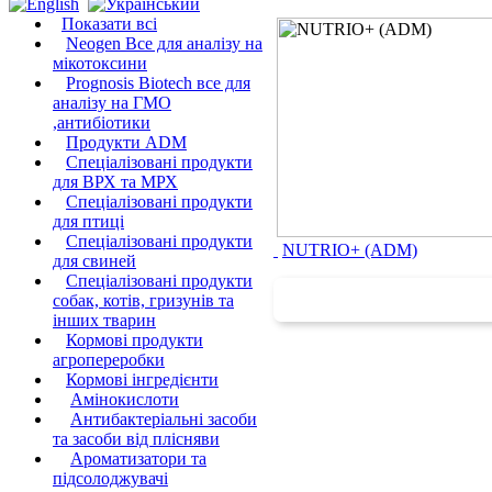
Показати всі
Neogen Все для аналізу на
мікотоксини
Prognosis Biotech все для
аналізу на ГМО
,антибіотики
Продукти ADM
Спеціалізовані продукти
для ВРХ та МРХ
Спеціалізовані продукти
для птиці
Спеціалізовані продукти
NUTRIO+ (ADM)
для свиней
Спеціалізовані продукти
собак, котів, гризунів та
інших тварин
Кормові продукти
агропереробки
Кормові інгредієнти
Амінокислоти
Антибактеріальні засоби
та засоби від плісняви
Ароматизатори та
підсолоджувачі