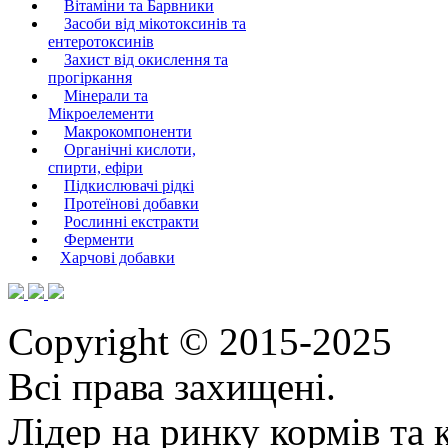
Вітаміни та Барвники
Засоби від мікотоксинів та
ентеротоксинів
Захист від окислення та
прогіркання
Мінерали та
Мікроелементи
Макрокомпоненти
Органічні кислоти,
спирти, ефіри
Підкислювачі рідкі
Протеїнові добавки
Рослинні екстракти
Ферменти
Харчові добавки
Copyright © 2015-2025
Всі права захищені.
Лідер на ринку кормів та